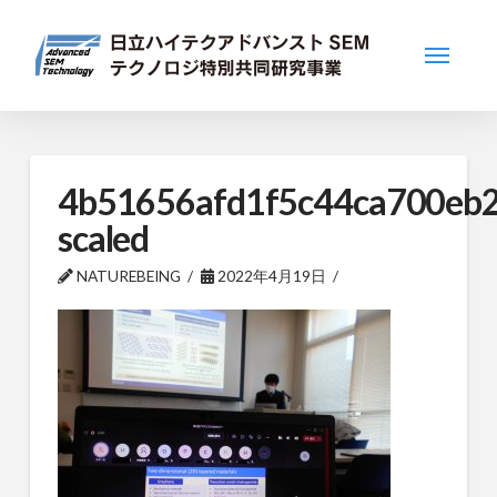
4b51656afd1f5c44ca700eb
scaled
NATUREBEING
2022年4月19日