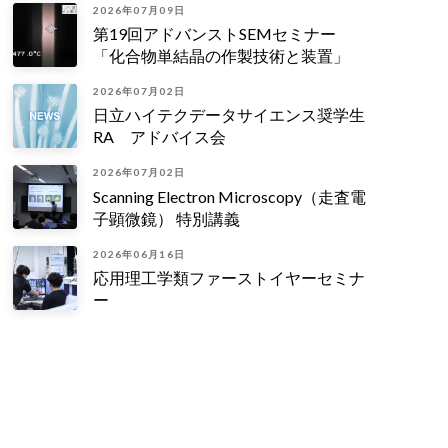
2026年07月09日
第19回アドバンストSEMセミナー
「化合物単結晶の作製技術と装置」
2026年07月02日
日立ハイテクデータサイエンス奨学生
RA アドバイス会
2026年07月02日
Scanning Electron Microscopy（走査電
子顕微鏡） 特別講義
2026年06月16日
応用理工学類ファーストイヤーセミナ
ー