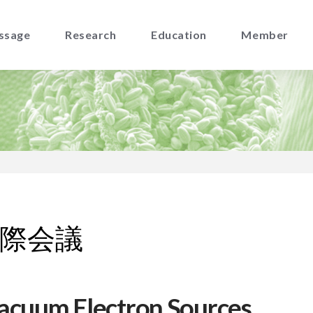
ssage
Research
Education
Member
国際会議
Vacuum Electron Sources