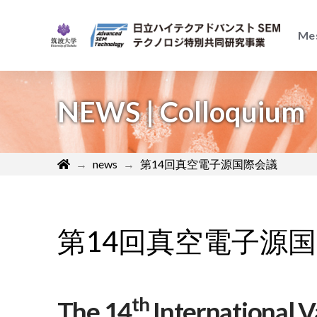
Me
NEWS | Colloquium
Home
→
news
→
第14回真空電子源国際会議
第14回真空電子源
th
The 14
International 