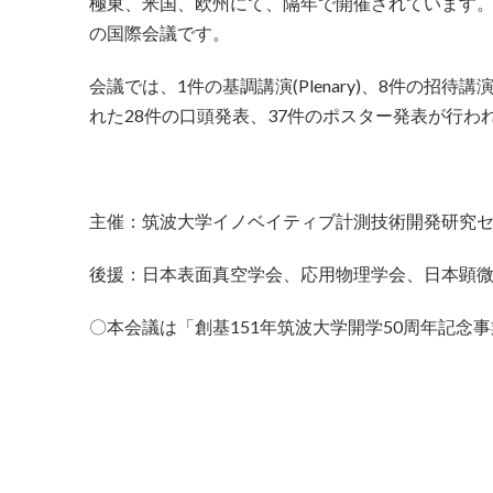
極東、米国、欧州にて、隔年で開催されています
の国際会議です。
会議では、1件の基調講演(Plenary)、8件の
れた28件の口頭発表、37件のポスター発表が行
主催：筑波大学イノベイティブ計測技術開発研究
後援：日本表面真空学会、応用物理学会、日本顕微
〇本会議は「創基151年筑波大学開学50周年記念