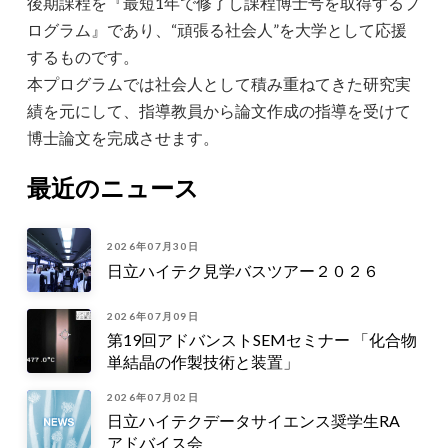
後期課程を『最短1年で修了し課程博士号を取得するプ
ログラム』であり、“頑張る社会人”を大学として応援
するものです。
本プログラムでは社会人として積み重ねてきた研究実
績を元にして、指導教員から論文作成の指導を受けて
博士論文を完成させます。
最近のニュース
2026年07月30日
日立ハイテク見学バスツアー２０２６
2026年07月09日
第19回アドバンストSEMセミナー 「化合物
単結晶の作製技術と装置」
2026年07月02日
日立ハイテクデータサイエンス奨学生RA
アドバイス会