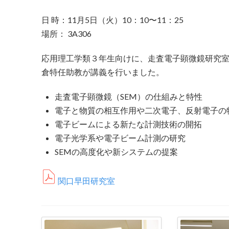
日 時：11月5日（火）10：10〜11：25
場所： 3A306
応用理工学類３年生向けに、走査電子顕微鏡研究
倉特任助教が講義を行いました。
走査電子顕微鏡（SEM）の仕組みと特性
電子と物質の相互作用や二次電子、反射電子の
電子ビームによる新たな計測技術の開拓
電子光学系や電子ビーム計測の研究
SEMの高度化や新システムの提案
関口早田研究室