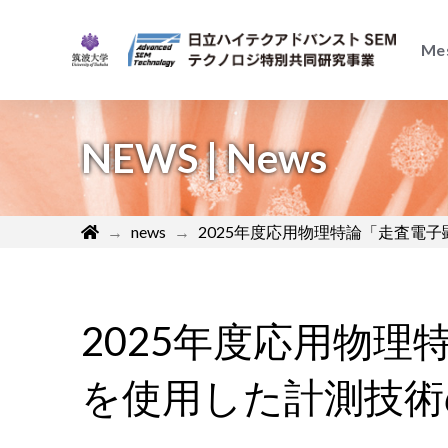
Me
NEWS | News
Home
→
news
→
2025年度応用物理特論「走査電
2025年度応用物理
を使用した計測技術