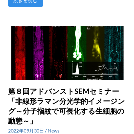
続きを読む
第８回アドバンストSEMセミナー
「非線形ラマン分光学的イメージン
グ～分子指紋で可視化する生細胞の
動態～」
2022年09月30日 / News